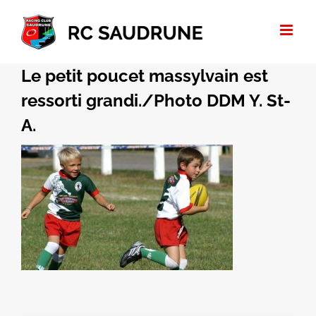
Passer
au
contenu
Le petit poucet massylvain est
ressorti grandi./Photo DDM Y. St-
A.