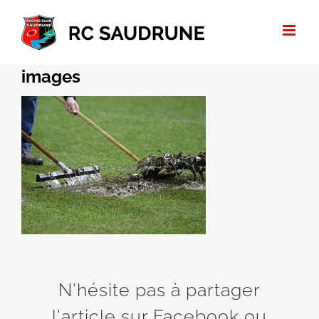
Passer
au
contenu
images
N'hésite pas à partager
l'article sur Facebook ou