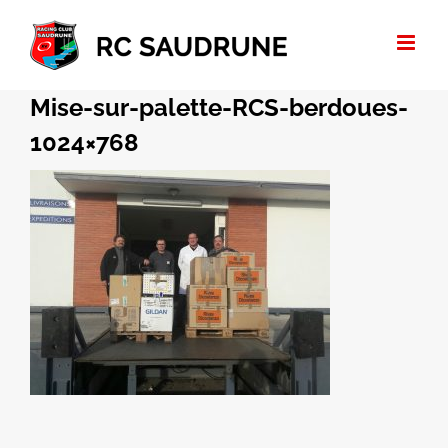
Passer
au
contenu
Mise-sur-palette-RCS-berdoues-
1024×768