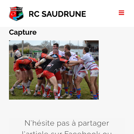
Passer
au
contenu
Capture
N'hésite pas à partager
l'article sur Facebook ou