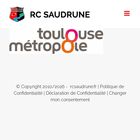
Passer
au
contenu
© Copyright 2010/
2026 - rcsaudrune.fr |
Politique de
Confidentialité
|
Déclaration de Confidentialité
|
Changer
mon consentement