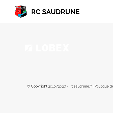
Passer
au
contenu
© Copyright 2010/
2026 - rcsaudrune.fr |
Politique d