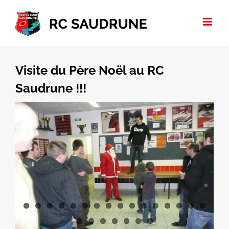
Passer
au
contenu
Voir
l'image
Visite du Père Noël au RC
agrandie
Saudrune !!!