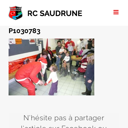
Passer
au
contenu
P1030783
N'hésite pas à partager