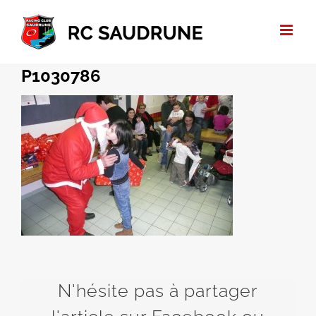
Passer
au
contenu
P1030786
N'hésite pas à partager