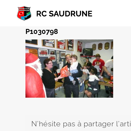
Passer
au
contenu
P1030798
N'hésite pas à partager l'art