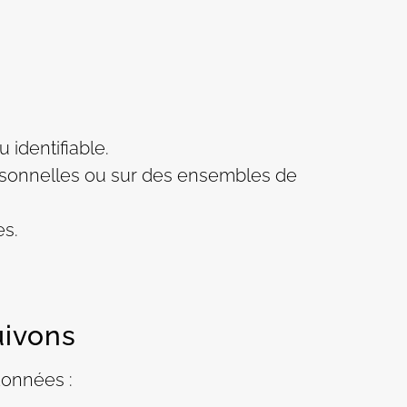
 identifiable.
rsonnelles ou sur des ensembles de
es.
uivons
données :