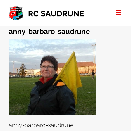
Passer
au
contenu
anny-barbaro-saudrune
anny-barbaro-saudrune