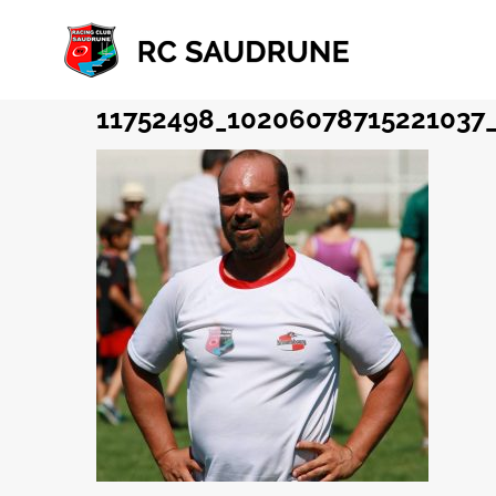
Passer
au
contenu
11752498_10206078715221037