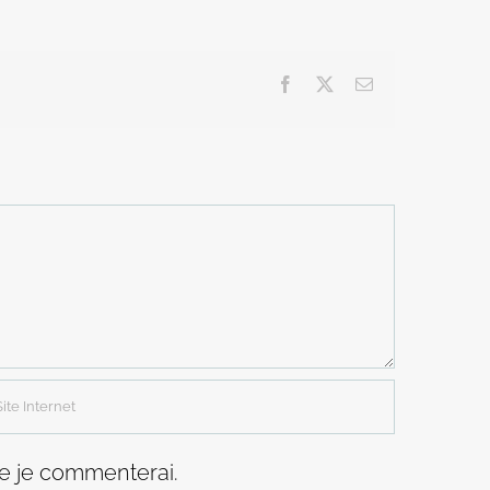
Facebook
X
Email
ue je commenterai.