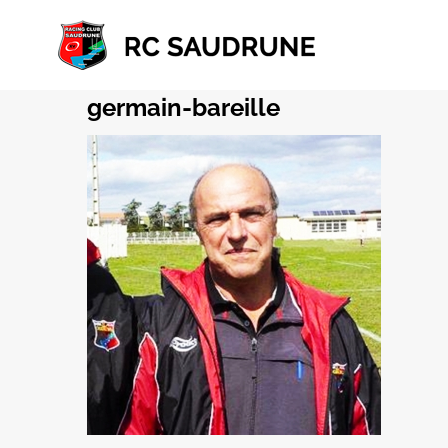
Passer
au
contenu
germain-bareille