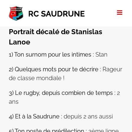
Passer
au
contenu
Portrait décalé de Stanislas
Lanoe
1) Ton surnom pour les intimes :
Stan
2) Quelques mots pour te décrire :
Rageur
de classe mondiale !
3) Le rugby, depuis combien de temps :
2
ans
4) Et à la Saudrune :
depuis 2 ans aussi
5) Ton poste de prédilection :
3ème ligne