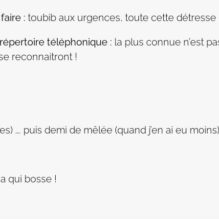
aire :
toubib aux urgences, toute cette détresse …
répertoire téléphonique :
la plus connue n’est pas
se reconnaitront !
s) …. puis demi de mêlée (quand j’en ai eu moins) …
 a qui bosse !