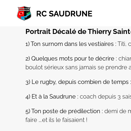
Passer
au
contenu
Portrait Décalé de Thierry Sai
1) Ton surnom dans les vestiaires :
Titi, 
2) Quelques mots pour te décrire :
chian
boulot sérieux sans jamais se prendre a
3) Le rugby, depuis combien de temps 
4) Et à la Saudrune :
coach depuis 3 sai
5) Ton poste de prédilection :
demi de mê
faire ….et ils le faisaient !