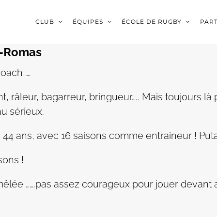
CLUB
ÉQUIPES
ÉCOLE DE RUGBY
PAR
nt-Romas
coach ….
t, râleur, bagarreur, bringueur….. Mais toujours l
u sérieux.
:
44 ans, avec 16 saisons comme entraineur ! Put
sons !
lée …….pas assez courageux pour jouer devant alor