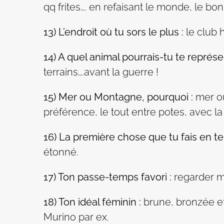
qq frites…. en refaisant le monde, le b
13) L’endroit où tu sors le plus :
le club 
14) A quel animal pourrais-tu te représe
terrains….avant la guerre !
15) Mer ou Montagne, pourquoi :
mer ou
préférence, le tout entre potes, avec la
16) La première chose que tu fais en te 
étonné.
17) Ton passe-temps favori :
regarder m
18) Ton idéal féminin :
brune, bronzée et
Murino par ex.