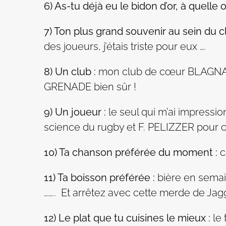
6) As-tu déjà eu le bidon d’or, à quelle
7) Ton plus grand souvenir au sein du cl
des joueurs, j’étais triste pour eux ….
8) Un club :
mon club de cœur BLAGNAC c
GRENADE bien sûr !
9) Un joueur :
le seul qui m’ai impress
science du rugby et F. PELIZZER pour c
10) Ta chanson préférée du moment :
c
11) Ta boisson préférée :
bière en semai
…….. Et arrêtez avec cette merde de Ja
12) Le plat que tu cuisines le mieux :
le 