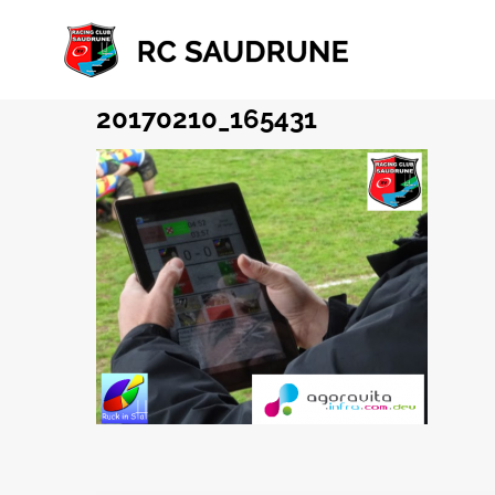
Passer
au
contenu
20170210_165431