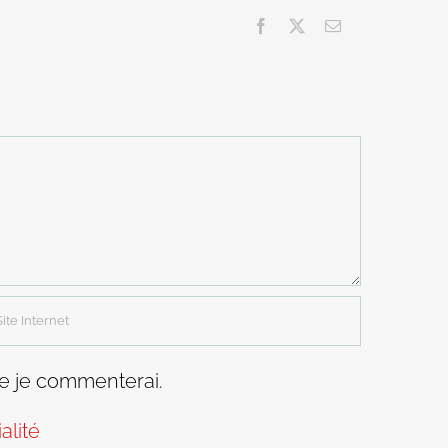
Facebook
X
Email
ue je commenterai.
alité