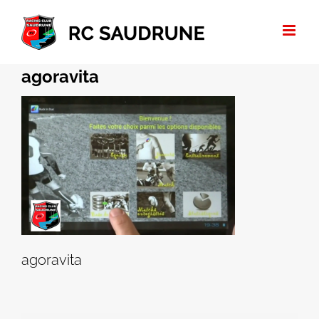
Passer
au
contenu
agoravita
agoravita