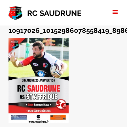
Passer
au
contenu
10917026_10152986078558419_898