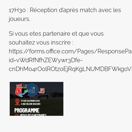
17H30 : Réception d’après match avec les
joueurs.
Si vous etes partenaire et que vous
souhaitez vous inscrire :
https://forms.office.com/Pages/ResponsePa
id=vWdRfNfhZEWywr3Dfe-
cnDhMo4rOolROtzoEjRqKgLNUMDBFWkg0