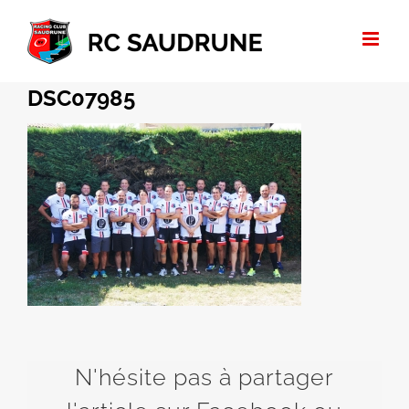
Passer
au
contenu
DSC07985
N'hésite pas à partager