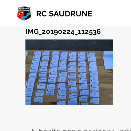
Passer
au
contenu
IMG_20190224_112536