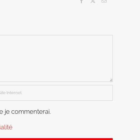
Facebook
X
Email
ue je commenterai.
alité