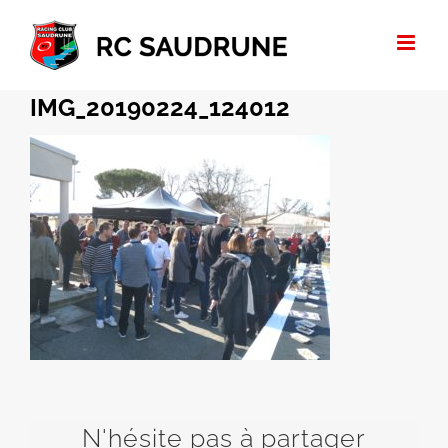
Passer
au
contenu
IMG_20190224_124012
N'hésite pas à partager