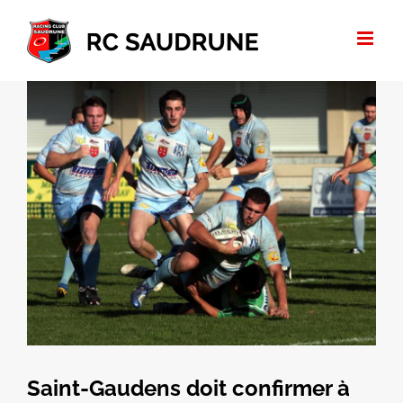
Passer
au
contenu
Voir
l'image
agrandie
Saint-Gaudens doit confirmer à