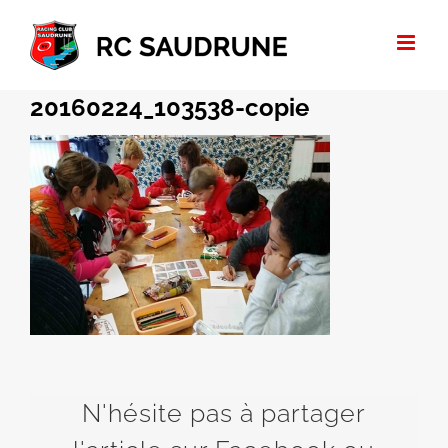
Passer
au
contenu
20160224_103538-copie
N'hésite pas à partager