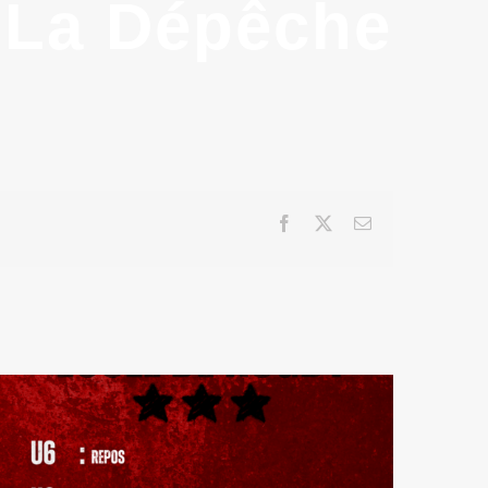
|
La Dépêche
Facebook
X
Email