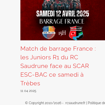
Match de barrage France :
les Juniors R1 du RC
Saudrune face au SCAR
ESC-BAC ce samedi à
Trèbes
11 04 2025
© Copyright 2010/
2026 - rcsaudrune.fr |
Politique d