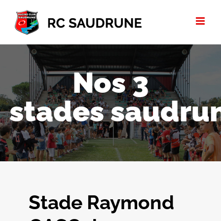
Passer
au
contenu
Nos 3
stades saudru
Stade Raymond