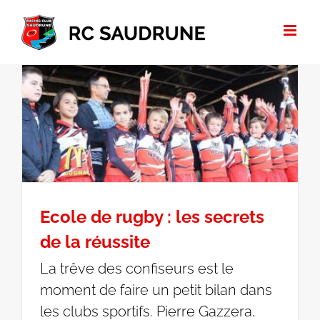
Passer
au
contenu
Ecole de rugby : les secrets
de la réussite
La trêve des confiseurs est le
moment de faire un petit bilan dans
les clubs sportifs. Pierre Gazzera,