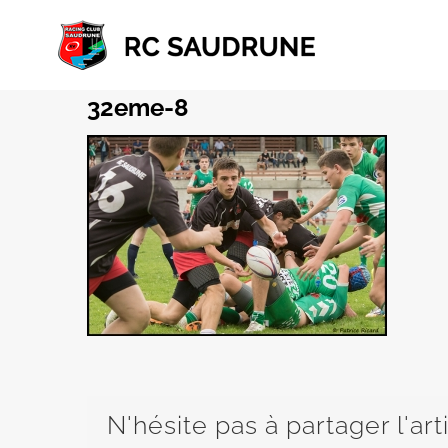
Passer
au
contenu
32eme-8
N'hésite pas à partager l'art