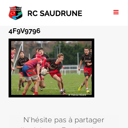
Passer
au
contenu
4F9V9796
N'hésite pas à partager