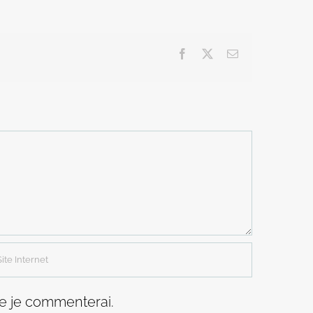
Facebook
X
Email
ue je commenterai.