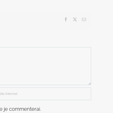
Facebook
X
Email
ue je commenterai.