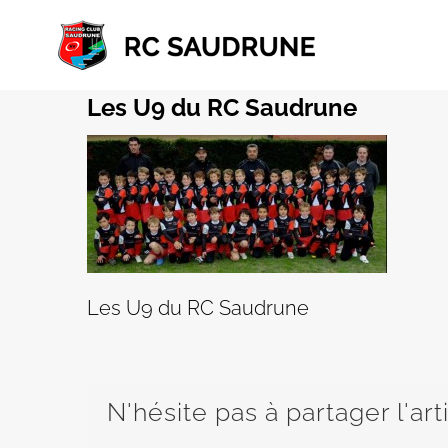
Passer
au
contenu
Les U9 du RC Saudrune
Les U9 du RC Saudrune
N'hésite pas à partager l'art