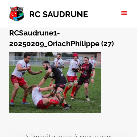
Passer
au
contenu
RCSaudrune1-
20250209_OriachPhilippe (27)
N'hésite pas à partager