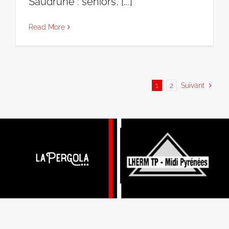
Saudrune : seniors, [...]
Read More
1
2
Suivant