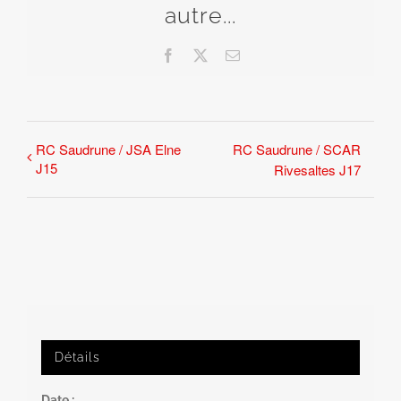
autre...
Facebook
X
Email
RC Saudrune / JSA Elne
RC Saudrune / SCAR
J15
Rivesaltes J17
Détails
Date :