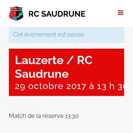
Passer
au
contenu
Cet évènement est passé.
Lauzerte / RC
Saudrune
29 octobre 2017 à 13 h 30
Match de la réserve 13:30