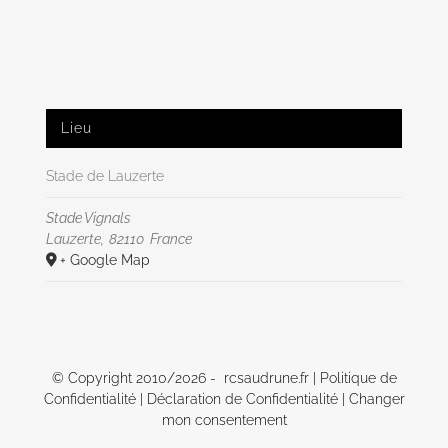
Lieu
Stade de Lauzerte
Stade Vignals
Lauzerte
,
82110
France
+ Google Map
© Copyright 2010/
2026 - rcsaudrune.fr |
Politique de
Confidentialité
|
Déclaration de Confidentialité
|
Changer
mon consentement