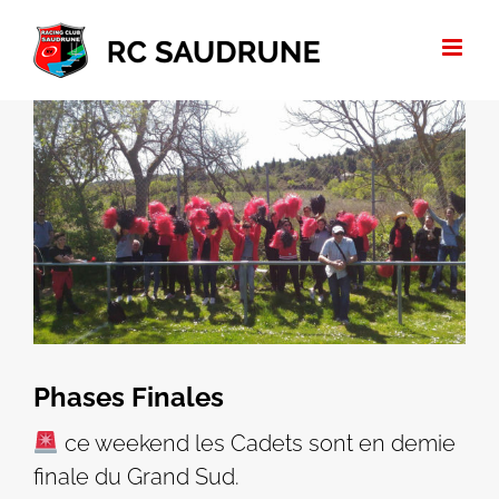
Passer
au
contenu
Voir
l'image
agrandie
Phases Finales
ce weekend les Cadets sont en demie
finale du Grand Sud.