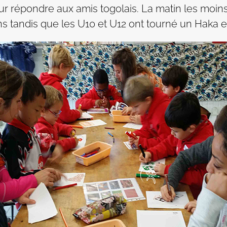
 pour répondre aux amis togolais. La matin les moi
ins tandis que les U10 et U12 ont tourné un Haka e