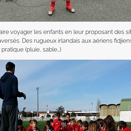
aire voyager les enfants en leur proposant des si
aversés. Des rugueux irlandais aux aériens fidjie
pratique (pluie, sable…)