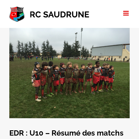
Passer
au
contenu
Voir
l'image
agrandie
EDR : U10 – Résumé des matchs