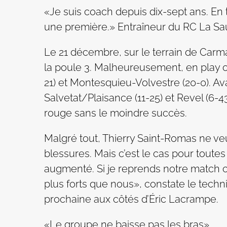
«Je suis coach depuis dix-sept ans. En te
une première.» Entraîneur du RC La Sa
Le 21 décembre, sur le terrain de Carma
la poule 3. Malheureusement, en play of
21) et Montesquieu-Volvestre (20-0). Ava
Salvetat/Plaisance (11-25) et Revel (6-
rouge sans le moindre succès.
Malgré tout, Thierry Saint-Romas ne ve
blessures. Mais c’est le cas pour tout
augmenté. Si je reprends notre match co
plus forts que nous», constate le technic
prochaine aux côtés d’Éric Lacrampe.
«Le groupe ne baisse pas les bras»