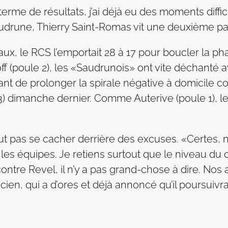
rme de résultats, j’ai déjà eu des moments difficil
udrune, Thierry Saint-Romas vit une deuxième pa
ux, le RCS l’emportait 28 à 17 pour boucler la pha
f (poule 2), les «Saudrunois» ont vite déchanté a
nt de prolonger la spirale négative à domicile con
43) dimanche dernier. Comme Auterive (poule 1), l
ut pas se cacher derrière des excuses. «Certes, 
es les équipes. Je retiens surtout que le niveau 
ntre Revel, il n’y a pas grand-chose à dire. Nos
ien, qui a d’ores et déjà annoncé qu’il poursuivra