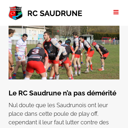
Passer
au
contenu
Voir
l'image
agrandie
Le RC Saudrune n’a pas démérité
Nul doute que les Saudrunois ont leur
place dans cette poule de play off,
cependant il leur faut lutter contre des