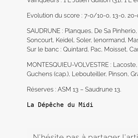
Vainqueurs : 1 E Julien Guillon (31), 1 E e
Evolution du score : 7-0/10-0, 13-0, 20-
SAUDRUNE : Planques, De Sa Pinherio, C
Soncourt, Keidel, Soler, lenormand, Ma
Sur le banc : Quintard, Pac, Moisset, C
MONTESQUIEU-VOLVESTRE : Lacoste, Dan
Guchens (cap.), Lebouteiller, Pinson, Gra
Réserves : ASM 13 – Saudrune 13.
La Dépêche du Midi
N'hésite pas à partager l'art