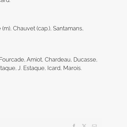
card.
 (m), Chauvet (cap.), Santamans,
 Fourcade, Amiot, Chardeau, Ducasse,
staque, J. Estaque, Icard, Marois.
Facebook
X
Email