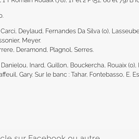
t 1 T Romain Rouaix (78), 1T et 2 P (51, 66 et 79) B I
0.
arci, Deylaud, Fernandes Da Silva (o), Lasseube
ssonier, Meyer.
arrere, Deramond, Plagnol, Serres.
ielou, Inard, Guillon, Bouckercha, Rouaix (o),
ffeuil, Gary. Sur le banc : Tahar, Fontebasso, E. E
icle sur Facebook ou autre...