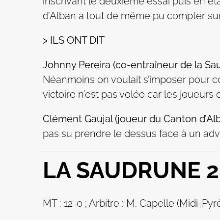
inscrivant le deuxième essai puis en éta
d’Alban a tout de même pu compter sur u
> ILS ONT DIT
Johnny Pereira (co-entraîneur de la Sau
Néanmoins on voulait s’imposer pour cons
victoire n’est pas volée car les joueurs
Clément Gaujal (joueur du Canton d’Alb
pas su prendre le dessus face à un adver
LA SAUDRUNE 2
MT : 12-0 ; Arbitre : M. Capelle (Midi-Pyr