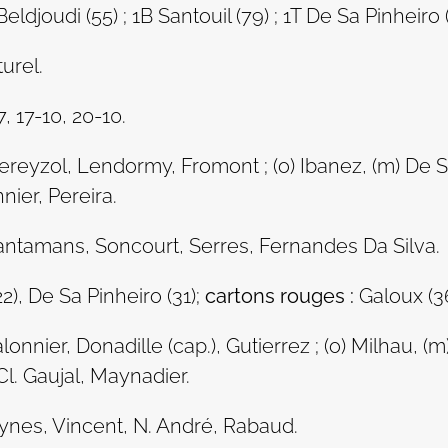
Beldjoudi (55) ; 1B Santouil (79) ; 1T De Sa Pinheiro (
turel.
7, 17-10, 20-10.
hereyzol, Lendormy, Fromont ; (o) Ibanez, (m) De S
nier, Pereira.
antamans, Soncourt, Serres, Fernandes Da Silva.
2), De Sa Pinheiro (31);
cartons rouges :
Galoux (3
lonnier, Donadille (cap.), Gutierrez ; (o) Milhau, (m)
l. Gaujal, Maynadier.
aynes, Vincent, N. André, Rabaud.