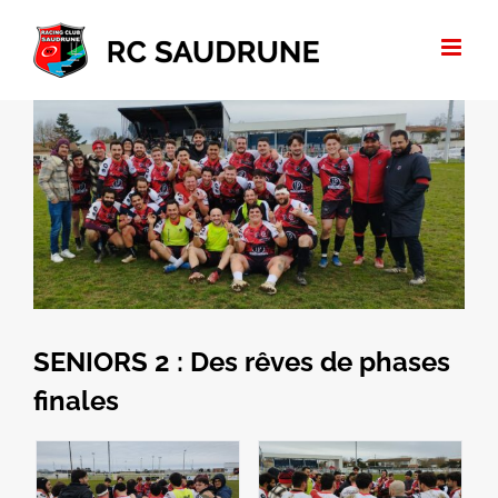
Passer
au
contenu
Voir
l'image
agrandie
SENIORS 2 : Des rêves de phases
finales